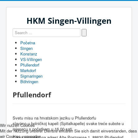
HKM Singen-Villingen
Početna
Singen
Konstanz
VS-Villingen
Pfullendorf
Markdorf
Sigmaringen
Böhringen
Pfullendorf
Svetu misu na hrvatskom jeziku u Pfullendorfu
slavimo u bolničkoj kapeli (Spitalkapelle) svake treće subote u
Wir nutzen Cookies
mjesecu s početkom u 16.00 sati.
Mit der Nutzung unserer Dienste erklären Sie sich damit einverstanden, dass
wir Cookies verwenden.
Crkva se nalazi na adresi Alte Postgasse 1, 88630 Pfullendorf.