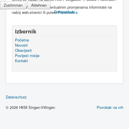
Zustimmen
Ablehnen
Molimo Vas da se o eventualnim promjenama informirate na
Datenschutz
našoj web-stranici ili putem
Facebook-a
.
Izbornik
Početna
Novosti
Obavijesti
Povijest misije
Kontakt
Datenschutz
© 2026 HKM Singen-Villingen
Povratak na vrh